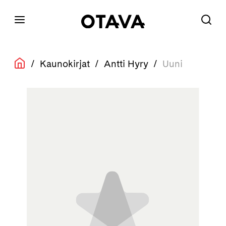
/
Kaunokirjat
/
Antti Hyry
/
Uuni