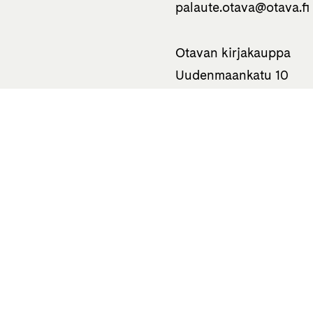
palaute.otava­@otava.fi
Otavan kirjakauppa
Uudenmaankatu 10
00120 Helsinki
050 310 0586
Tietoa
Haluatko
Kustantamo
Kirjailijaksi?
Otavan Kirjasäätiö
Kuvittajaksi tai
graafikoksi?
Otava-konserni
Suomentajaksi?