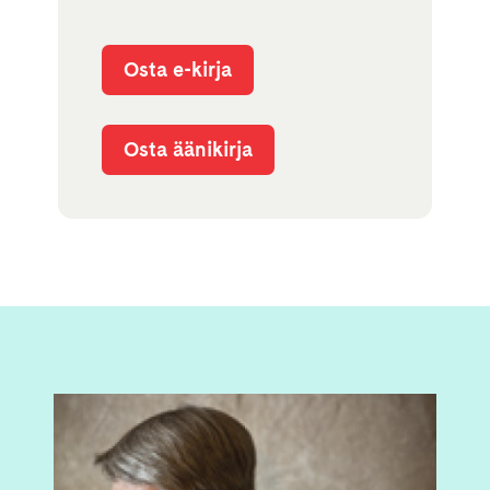
Osta e-kirja
Osta äänikirja