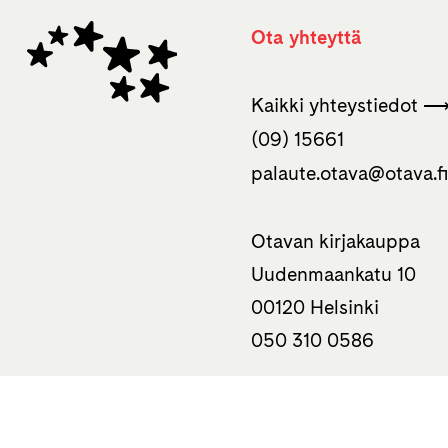
Ota yhteyttä
Kaikki yhteystiedot 
(09) 15661
palaute.otava­@otava.f
Otavan kirjakauppa
Uudenmaankatu 10
00120 Helsinki
050 310 0586
Tietoa
Haluatko