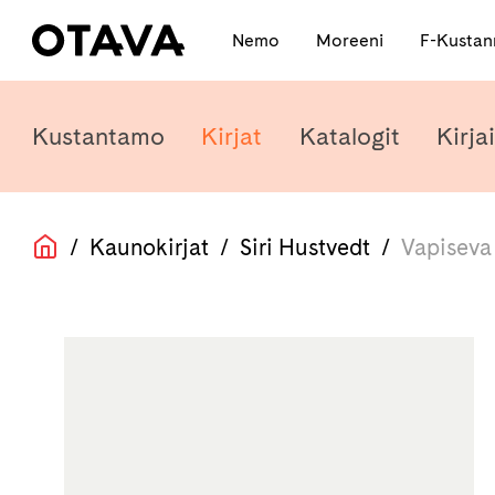
Nemo
Moreeni
F-Kusta
Kustantamo
Kirjat
Katalogit
Kirjai
/
Kaunokirjat
/
Siri Hustvedt
/
Vapiseva