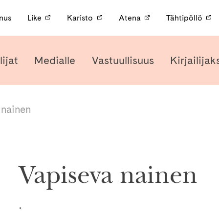
nnus
Like
Karisto
Atena
Tähtipöllö
lijat
Medialle
Vastuullisuus
Kirjailijak
 nainen
Vapiseva nainen
.