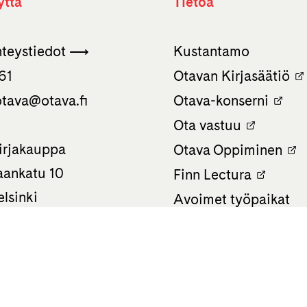
yttä
Tietoa
hteystiedot ⟶
Kustantamo
61
Otavan Kirjasäätiö
tava­@otava.fi
Otava-konserni
Ota vastuu
irjakauppa
Otava Oppiminen
ankatu 10
Finn Lectura
lsinki
Avoimet työpaikat
 0586
Tietosuojaseloste
Saavutettavuusselos
Evästeasetukset