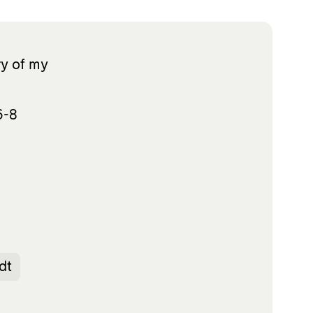
ry of my
6-8
dt