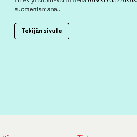
ilmestyi suomeksi nimellä
Kaikki mitä rakas
suomentamana...
Tekijän sivulle