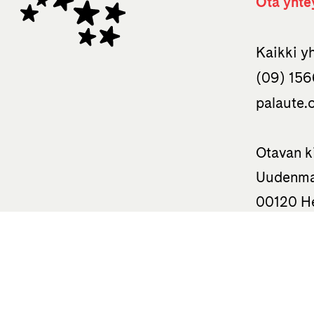
Ota yhte
Kaikki y
(09) 156
palaute.o
Otavan k
Uudenma
00120 He
050 310