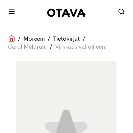
/
Moreeni
/
Tietokirjat
/
Carol Meldrum
/
Virkkaus valloilleen!