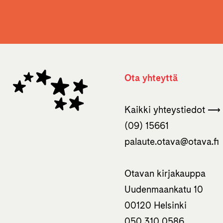
Ota yhteyttä
Kaikki yhteystiedot ⟶
(09) 15661
palaute.otava­@otava.fi
Otavan kirjakauppa
Uudenmaankatu 10
00120 Helsinki
050 310 0586