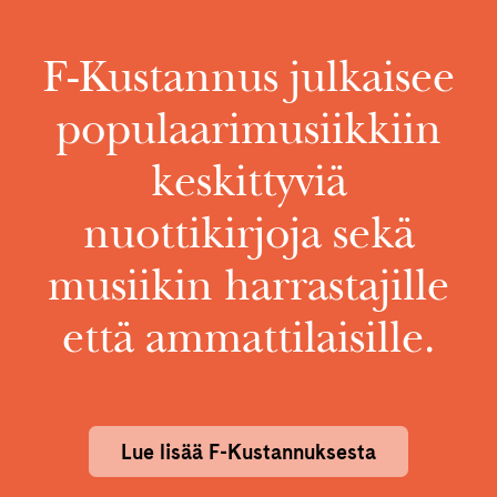
F-Kustannus julkaisee
populaarimusiikkiin
keskittyviä
nuottikirjoja sekä
musiikin harrastajille
että ammattilaisille.
Lue lisää F-Kustannuksesta