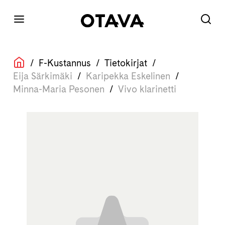
/
F-Kustannus
/
Tietokirjat
/
Eija Särkimäki
/
Karipekka Eskelinen
/
Minna-Maria Pesonen
/
Vivo klarinetti