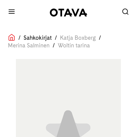
/
Sahkokirjat
/
Katja Boxberg
/
Merina Salminen
/
Woltin tarina