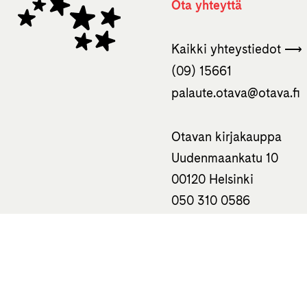
Ota yhteyttä
Kaikki yhteystiedot ⟶
(09) 15661
palaute.otava­@otava.fi
Otavan kirjakauppa
Uudenmaankatu 10
00120 Helsinki
050 310 0586
Tietoa
Haluatko