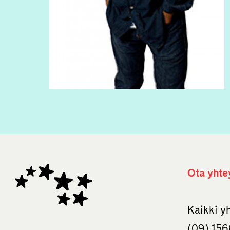
Ota yhte
Kaikki y
(09) 156