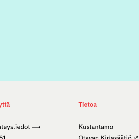
yttä
Tietoa
hteystiedot ⟶
Kustantamo
61
Otavan Kirjasäätiö