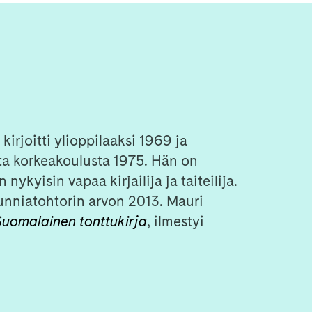
irjoitti ylioppilaaksi 1969 ja
sta korkeakoulusta 1975. Hän on
 nykyisin vapaa kirjailija ja taiteilija.
unniatohtorin arvon 2013. Mauri
Suomalainen tonttukirja
, ilmestyi