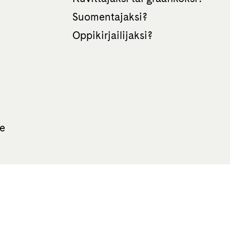
Suomentajaksi?
Oppikirjailijaksi?
te
All rights reserved Otava 2026