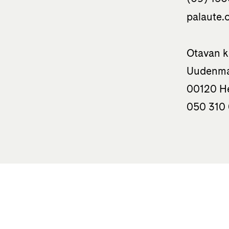
palaute.o
Otavan k
Uudenma
00120 He
050 310