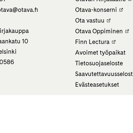
tava­@otava.fi
Otava-konserni
Ota vastuu
irjakauppa
Otava Oppiminen
ankatu 10
Finn Lectura
lsinki
Avoimet työpaikat
 0586
Tietosuojaseloste
Saavutettavuusselos
Evästeasetukset