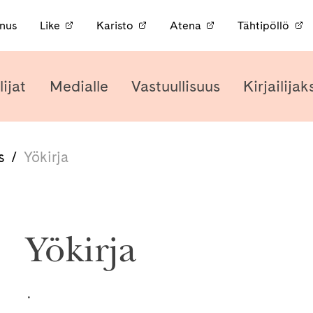
nnus
Like
Karisto
Atena
Tähtipöllö
lijat
Medialle
Vastuullisuus
Kirjailijak
s
/
Yökirja
Yökirja
.